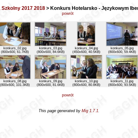
 Szkolny 2017 2018
> Konkurs Hotelarsko - Językowym Iber
powrót
konkurs_02.jpg
konkurs_03.jpg
konkurs_04.jpg
konkurs_05.jpg
(800x600, 61.7KB)
(800x600, 84.6KB)
(450x600, 40.5KB)
(800x600, 59.4KB)
konkurs_08.jpg
konkurs_09.jpg
konkurs_10.jpg
konkurs_11.jpg
(800x600, 101.3KB)
(800x600, 81.6KB)
(800x600, 80.8KB)
(800x600, 93.5KB)
powrót
This page generated by
Mig 1.7.1
.