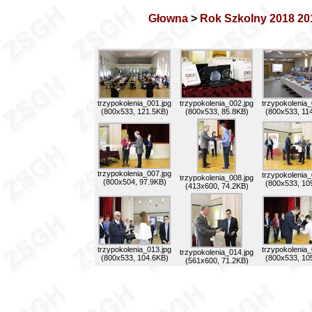
Głowna
>
Rok Szkolny 2018 20
trzypokolenia_001.jpg
trzypokolenia_002.jpg
trzypokolenia_
(800x533, 121.5KB)
(800x533, 85.8KB)
(800x533, 11
trzypokolenia_007.jpg
trzypokolenia_
trzypokolenia_008.jpg
(800x504, 97.9KB)
(800x533, 10
(413x600, 74.2KB)
trzypokolenia_013.jpg
trzypokolenia_
trzypokolenia_014.jpg
(800x533, 104.6KB)
(800x533, 10
(561x600, 71.2KB)